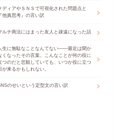
メディアやＳＮＳで可視化された問題点と
『他責思考』の言い訳
マルチ商法にはまった友人と疎遠になった話
人生に無駄なことなんてない――最近は聞か
なくなったその言葉。こんなことが何の役に
立つのだと悲観していても、いつか役に立つ
日が来るかもしれない。
SNSのせいという定型文の言い訳