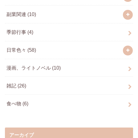
副業関連
(10)
季節行事
(4)
日常色々
(58)
漫画、ライトノベル
(10)
雑記
(26)
食べ物
(6)
アーカイブ