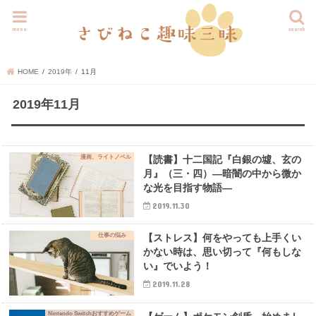
menu
search
HOME
2019年
11月
2019年11月
漫画、ライトノベル
【読書】十二国記『白銀の墟、玄の
月』（三・四）―暗闇の中から微か
な光を目指す物語―
2019.11.30
仕事の悩み
【ストレス】何をやっても上手くい
かない時は、思い切って『何もしな
い』でいよう！
2019.11.28
Nintendo Switchおすすめゲーム