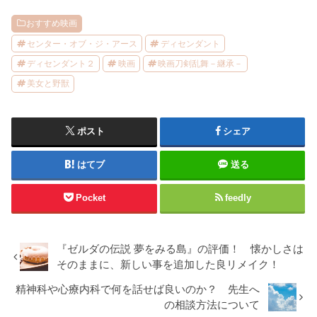
おすすめ映画
センター・オブ・ジ・アース
ディセンダント
ディセンダント２
映画
映画刀剣乱舞－継承－
美女と野獣
ポスト
シェア
はてブ
送る
Pocket
feedly
『ゼルダの伝説 夢をみる島』の評価！ 懐かしさは
そのままに、新しい事を追加した良リメイク！
精神科や心療内科で何を話せば良いのか？ 先生へ
の相談方法について