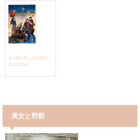
ディセンダント2 [ ダヴ・
キャメロン ]
美女と野獣