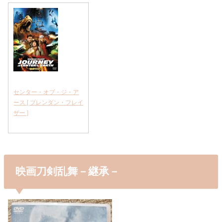
センター・オブ・ジ・ア
ース [ ブレンダン・フレイ
ザー ]
映画刀剣乱舞－継承－