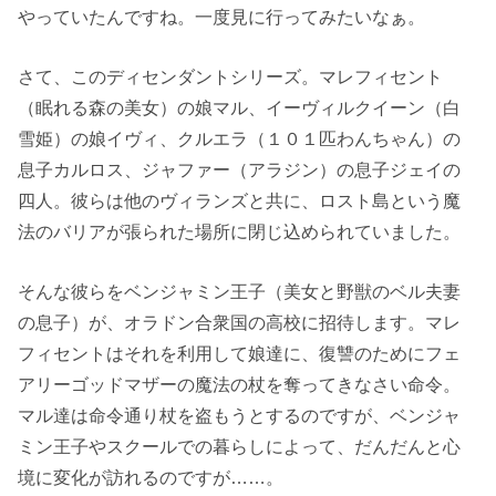
やっていたんですね。一度見に行ってみたいなぁ。
さて、このディセンダントシリーズ。マレフィセント
（眠れる森の美女）の娘マル、イーヴィルクイーン（白
雪姫）の娘イヴィ、クルエラ（１０１匹わんちゃん）の
息子カルロス、ジャファー（アラジン）の息子ジェイの
四人。彼らは他のヴィランズと共に、ロスト島という魔
法のバリアが張られた場所に閉じ込められていました。
そんな彼らをベンジャミン王子（美女と野獣のベル夫妻
の息子）が、オラドン合衆国の高校に招待します。マレ
フィセントはそれを利用して娘達に、復讐のためにフェ
アリーゴッドマザーの魔法の杖を奪ってきなさい命令。
マル達は命令通り杖を盗もうとするのですが、ベンジャ
ミン王子やスクールでの暮らしによって、だんだんと心
境に変化が訪れるのですが……。