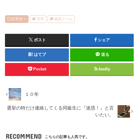
日常色々
日常
迷惑メール
ポスト
シェア
はてブ
送る
Pocket
feedly
１０年
選挙の時だけ連絡してくる同級生に『迷惑！』と言
いたい。
RECOMMEND
こちらの記事も人気です。