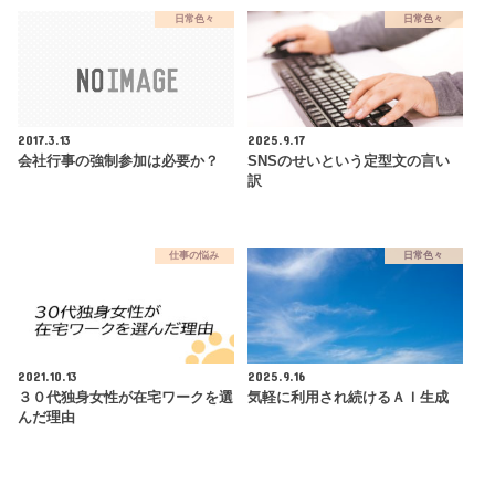
日常色々
日常色々
2017.3.13
2025.9.17
会社行事の強制参加は必要か？
SNSのせいという定型文の言い
訳
仕事の悩み
日常色々
2021.10.13
2025.9.16
３０代独身女性が在宅ワークを選
気軽に利用され続けるＡＩ生成
んだ理由