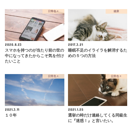
日常色々
健康
2020.8.23
2017.3.21
スマホを持つのが当たり前の世の
睡眠不足のイライラを解消するた
中になってきたからこそ気を付け
めの５つの方法
たいこと
日常色々
日常色々
2021.3.11
2021.1.25
１０年
選挙の時だけ連絡してくる同級生
に『迷惑！』と言いたい。