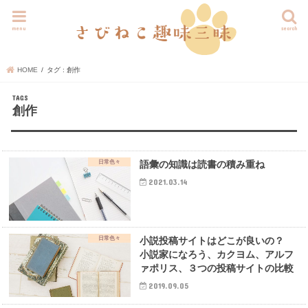
menu
search
HOME
タグ : 創作
創作
日常色々
語彙の知識は読書の積み重ね
2021.03.14
日常色々
小説投稿サイトはどこが良いの？
小説家になろう、カクヨム、アルフ
ァポリス、３つの投稿サイトの比較
2019.09.05