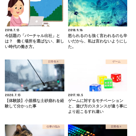
2018.7.13
2018.9.16
今話題の「バーチャル出社」と
怒られるのも強く言われるのも辛
は？ 働く場所を選ばない、新し
いだから、私は言わないようにし
い時代の働き方。
た。
日常色々
ゲーム
2020.7.13
2017.10.5
【体験談】小規模な土砂崩れを経
ゲームに対するモチベーション
験して分かった事
と、遊び方のスタンスが違う事に
より起こるすれ違い
仕事の悩み
日常色々