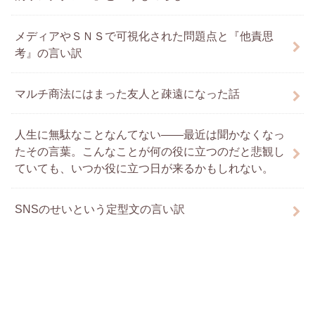
メディアやＳＮＳで可視化された問題点と『他責思
考』の言い訳
マルチ商法にはまった友人と疎遠になった話
人生に無駄なことなんてない――最近は聞かなくなっ
たその言葉。こんなことが何の役に立つのだと悲観し
ていても、いつか役に立つ日が来るかもしれない。
SNSのせいという定型文の言い訳