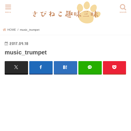
menu
search
HOME
music_trumpet
2017.09.18
music_trumpet