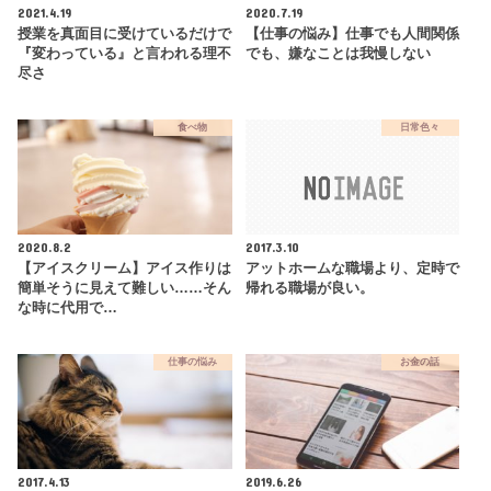
2021.4.19
2020.7.19
授業を真面目に受けているだけで
【仕事の悩み】仕事でも人間関係
『変わっている』と言われる理不
でも、嫌なことは我慢しない
尽さ
食べ物
日常色々
2020.8.2
2017.3.10
【アイスクリーム】アイス作りは
アットホームな職場より、定時で
簡単そうに見えて難しい……そん
帰れる職場が良い。
な時に代用で…
仕事の悩み
お金の話
2017.4.13
2019.6.26