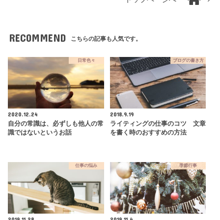
RECOMMEND
こちらの記事も人気です。
日常色々
ブログの書き方
2020.12.24
2018.9.19
自分の常識は、必ずしも他人の常
ライティングの仕事のコツ 文章
識ではないというお話
を書く時のおすすめの方法
仕事の悩み
季節行事
2019.11.28
2019.11.4