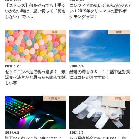
【ストレス】何をやっても上手く
ニンフィアのぬいぐるみがかわい
いかない時は、思い切って『何も
い！2019年クリスマスの新作ポ
しない』でい…
ケモングッズ！
健康
健康
2017.3.27
2018.7.12
セトロニン不足で食べ過ぎ？ 最
酷暑の時もＯＳ－１！熱中症対策
近食べ過ぎだと思ったら読んで欲
にはコレがおすすめ！
しい事
日常色々
日常色々
2021.4.2
2021.6.3
許可なく行って良い事ではない
レジ袋有料化からまもなく一年