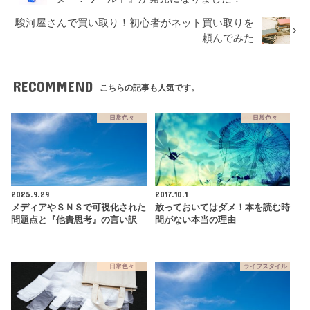
駿河屋さんで買い取り！初心者がネット買い取りを
頼んでみた
RECOMMEND
こちらの記事も人気です。
日常色々
日常色々
2025.9.29
2017.10.1
メディアやＳＮＳで可視化された
放っておいてはダメ！本を読む時
問題点と『他責思考』の言い訳
間がない本当の理由
日常色々
ライフスタイル