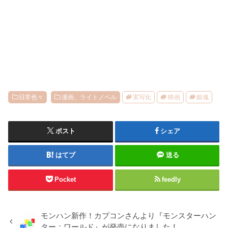
日常色々
漫画、ライトノベル
実写化
映画
銀魂
ポスト
シェア
はてブ
送る
Pocket
feedly
モンハン新作！カプコンさんより『モンスターハン
ター：ワールド』が発売になりました！