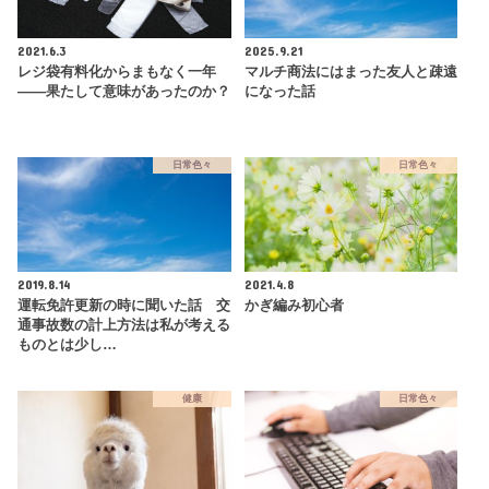
2021.6.3
2025.9.21
レジ袋有料化からまもなく一年
マルチ商法にはまった友人と疎遠
――果たして意味があったのか？
になった話
日常色々
日常色々
2019.8.14
2021.4.8
運転免許更新の時に聞いた話 交
かぎ編み初心者
通事故数の計上方法は私が考える
ものとは少し…
健康
日常色々