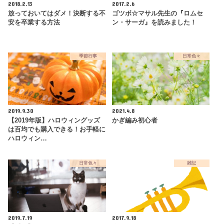
2018.2.13
2017.2.6
放っておいてはダメ！決断する不
ゴツボ☆マサル先生の『ロムセ
安を卒業する方法
ン・サーガ』を読みました！
季節行事
日常色々
2019.9.30
2021.4.8
【2019年版】ハロウィングッズ
かぎ編み初心者
は百均でも購入できる！お手軽に
ハロウィン…
日常色々
雑記
2019.7.19
2017.9.18