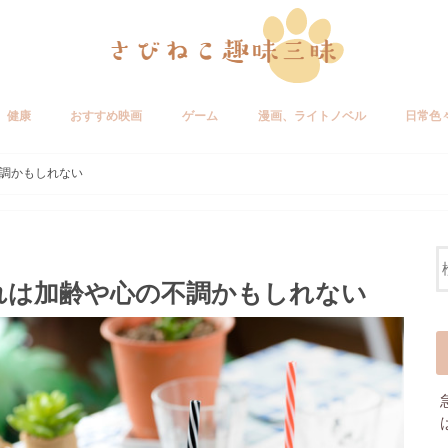
健康
おすすめ映画
ゲーム
漫画、ライトノベル
日常色
調かもしれない
れは加齢や心の不調かもしれない