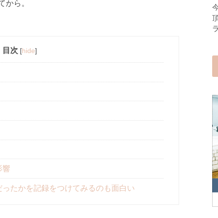
てから。
目次
[
hide
]
影響
だったかを記録をつけてみるのも面白い