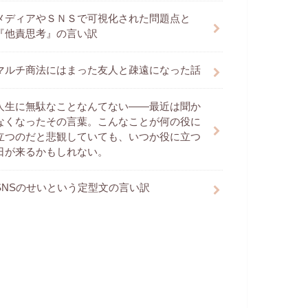
メディアやＳＮＳで可視化された問題点と
『他責思考』の言い訳
マルチ商法にはまった友人と疎遠になった話
人生に無駄なことなんてない――最近は聞か
なくなったその言葉。こんなことが何の役に
立つのだと悲観していても、いつか役に立つ
日が来るかもしれない。
SNSのせいという定型文の言い訳