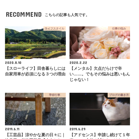
RECOMMEND
こちらの記事も人気です。
ライフスタイル
仕事の悩み
2020.8.10
2020.2.22
【スローライフ】田舎暮らしには
【メンタル】欠点だらけで辛
自家用車が必須になる３つの理由
い……。でもその悩みは悪いもん
じゃない！
季節行事
ブログの書き方
2019.6.11
2019.6.29
【工芸品】涼やかな夏の日々に｜
【アドセンス】申請し続けて１年