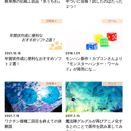
岐阜県の伝統工芸品『水うちわ』
半ついに合格！試したのはたった
２つ！
日常色々
ゲーム
2021.10.18
2018.1.29
年賀状作成に便利なおすすめソフ
モンハン新作！カプコンさんより
ト２選！
『モンスターハンター：ワール
ド』が発売にな…
日常色々
アニメ
2021.7.18
2017.3.14
ワクチン接種二回目を終えての体
魔法陣グルグルが再びアニメ化す
験談
るとのことで原作を読み直してみ