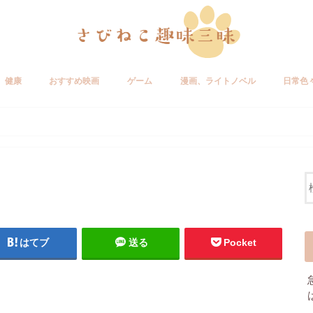
健康
おすすめ映画
ゲーム
漫画、ライトノベル
日常色
はてブ
送る
Pocket