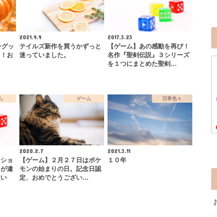
2021.9.9
2017.3.23
ングッ
テイルズ新作を買うかずっと
【ゲーム】あの感動を再び！
る！お
迷っていました。
名作『聖剣伝説』３シリーズ
を１つにまとめた聖剣…
ム
ゲーム
日常色々
2020.2.7
2021.3.11
ーショ
【ゲーム】２月２７日はポケ
１０年
スが違
モンの始まりの日。記念日認
違い
定、おめでとうござい…