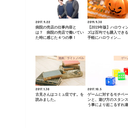
2017.9.22
2019.9.30
病院の売店の仕事内容と
【2019年版】ハロウィ
は？ 病院の売店で働いてい
ズは百均でも購入でき
た時に感じた４つの事！
手軽にハロウィン…
漫画、ライトノベル
ゲー
2017.1.30
2017.10.5
古見さんはコミュ症です。を
ゲームに対するモチベ
読みました。
ンと、遊び方のスタン
う事により起こるすれ