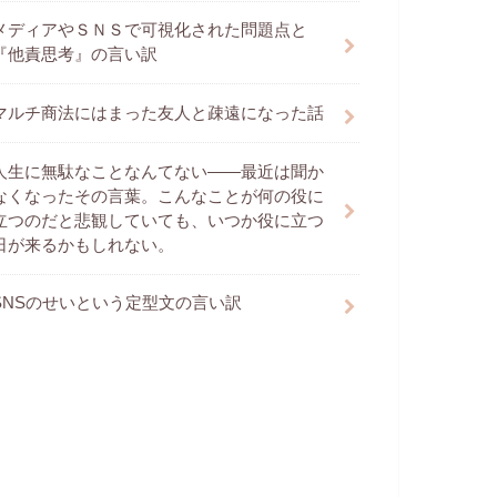
メディアやＳＮＳで可視化された問題点と
『他責思考』の言い訳
マルチ商法にはまった友人と疎遠になった話
人生に無駄なことなんてない――最近は聞か
なくなったその言葉。こんなことが何の役に
立つのだと悲観していても、いつか役に立つ
日が来るかもしれない。
SNSのせいという定型文の言い訳