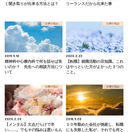
く聞き取りが出来る方法とは？
リーランスだから出来た事
仕事の悩み
仕事の悩み
2019.9.10
2020.2.23
精神科や心療内科で何を話せば良
【転職】就職活動の豆知識。これ
いのか？ 先生への相談方法につ
はやっといた方がよかった３つの
いて
こと。
仕事の悩み
仕事の悩み
2020.2.22
2018.9.20
【メンタル】欠点だらけで辛
１０年勤めた会社が倒産し、転職
い……。でもその悩みは悪いもん
にも失敗した私が、それでも何と