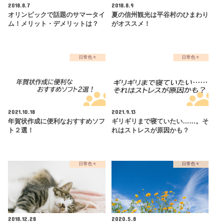
2018.8.7
2018.8.9
オリンピックで話題のサマータイ
夏の信州観光は平谷村のひまわり
ム！メリット・デメリットは？
がオススメ！
日常色々
日常色々
2021.10.18
2021.9.13
年賀状作成に便利なおすすめソフ
ギリギリまで寝ていたい……。そ
ト２選！
れはストレスが原因かも？
日常色々
日常色々
2018.12.28
2020.5.8