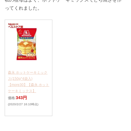
ってくれました。
森永 ホットケーキミック
ス(150g*4袋入)
【more30】【森永 ホット
ケーキミックス】
343円
価格:
(2020/2/27 16:10時点)