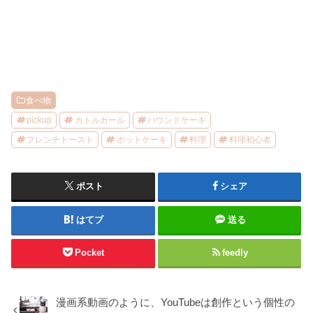
食べ物
pickup
カトルカール
パウンドケーキ
フレンチトースト
ホットケーキ
料理
料理初心者
ポスト
シェア
はてブ
送る
Pocket
feedly
漫画系動画のように、YouTubeは創作という個性の